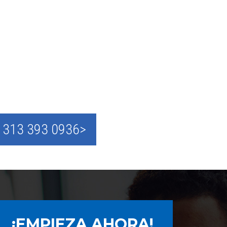
 313 393 0936>
¡EMPIEZA AHORA!