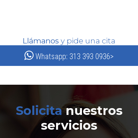
Llámanos
y pide una cita
Whatsapp: 313 393 0936>
Solicita
nuestros
servicios