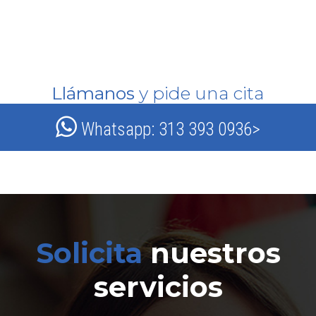
Llámanos
y pide una cita
Whatsapp: 313 393 0936>
Solicita
nuestros
servicios